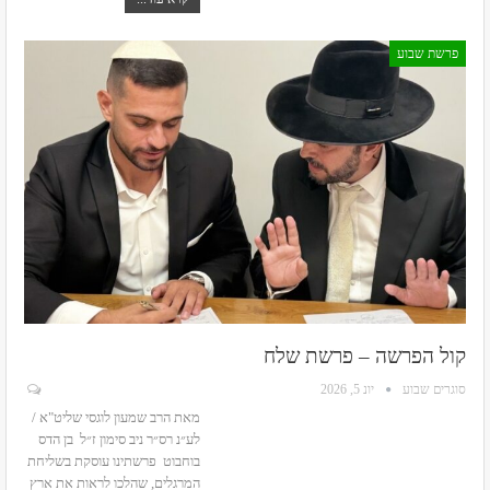
פרשת שבוע
קול הפרשה – פרשת שלח
סוגרים שבוע
יונ 5, 2026
מאת הרב שמעון לוגסי שליט"א /
לע״נ רס״ר ניב סימון ז״ל בן הדס
בוחבוט
פרשתינו עוסקת בשליחת
המרגלים, שהלכו לראות את ארץ