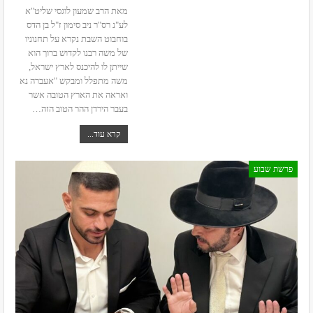
מאת הרב שמעון לוגסי שליט"א
לע"נ רס"ר ניב סימון ז"ל בן הדס
בוחבוט
השבת נקרא על תחנוניו
של משה רבנו לקדוש ברוך הוא
שייתן לו להיכנס לארץ ישראל,
משה מתפלל ומבקש "אעברה נא
ואראה את הארץ הטובה אשר
בעבר הירדן ההר הטוב הזה
…
קרא עוד...
פרשת שבוע