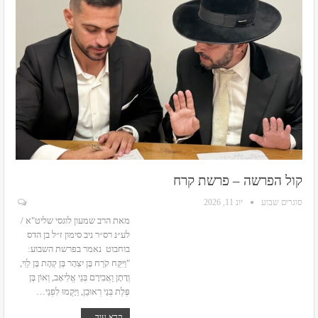
קול הפרשה – פרשת קרח
סוגרים שבוע
יונ 11, 2026
מאת הרב שמעון לוגסי שליט"א /
לע״נ רס״ר ניב סימון ז״ל בן הדס
בוחבוט
נאמר בפרשת השבוע:
"וַיִּקַּח קֹרַח בֶּן יִצְהָר בֶּן קְהָת בֶּן לֵוִי,
וְדָתָן וַאֲבִירָם בְּנֵי אֱלִיאָב, וְאוֹן בֶּן
פֶּלֶת בְּנֵי רְאוּבֵן, וַיָּקֻמוּ לִפְנֵי
…
קרא עוד...