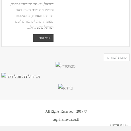
ישראל, ולאחר מכן שבו למדבר,
והביאו את דיבת הארץ רעה.
תורתינו מספרת, כי בעקבות
מעשה המרגלים נגזר על עם
ישראל עונש גדול,
…
קרא עוד...
כתבות ישנות
© 2017 - All Rights Reserved.
sogrimshavua.co.il
הצהרת נגישות