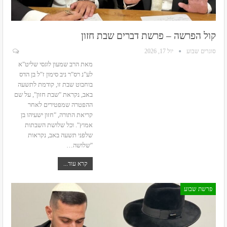
קול הפרשה – פרשת דברים שבת חזון
סוגרים שבוע
יול 17, 2026
מאת הרב שמעון לוגסי שליט"א
לע"נ רס"ר ניב סימון ז"ל בן הדס
בוחבוט
שבת זו, קודמת לתשעה
באב, נקראת "שבת חזון", על שם
ההפטרה שמפטירים לאחר
קריאת התורה, "חזון ישעיהו בן
אמוץ". וכל שלושת השבתות
שלפני תשעה באב, נקראות
"שלושה
…
קרא עוד...
פרשת שבוע