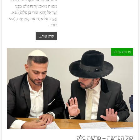
מבנות מואב:"וְהִנֵּה אִישׁ מִבְּנֵי
יִשְׂרָאֵל (הוא זמרי בן סלוא), בָּא,
וַיַּקְרֵב אֶל אֶחָיו אֶת הַמִּדְיָנִית, (היא
כזבי
…
קרא עוד...
פרשת שבוע
קול הפרשה – פרשת בלק