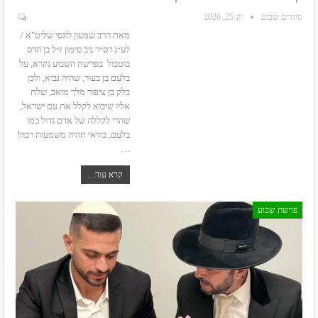
סוגרים שבוע
יונ 25, 2026
מאת הרב שמעון לוגסי שליט"א /
לע״נ רס״ר ניב סימון ז״ל בן הדס
בוטבול
בפרשת השבוע נקרא, על
בלעם בן בעור, שהיה נביא, ולכן
בלק בן ציפור מלך מואב, שלח
אליו שיבוא לקלל את עם ישראל,
שהרי לקללה של אדם גדול כמו
בלעם, בודאי תהיה משמעות רבה!
…
קרא עוד...
פרשת שבוע