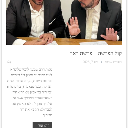
קול הפרשה – פרשת ראה
סוגרים שבוע
אוג 7, 2026
מאת הרב שמעון לוגסי שליט"א
לע״נ רס״ר ניב סימון ז״ל בן הדס
בוחבוט
השבת, נקרא אודות מצות
הצדקה, וכפי שנאמר (דברים טו ז)
"כי יהיה בך אביון מאחד אחיך
באחד שעריך בארצך אשר ה׳
אלוהיך נותן לך, לא תאמץ את
לבבך ולא תקפץ את ידך
מאחיך
…
קרא עוד...