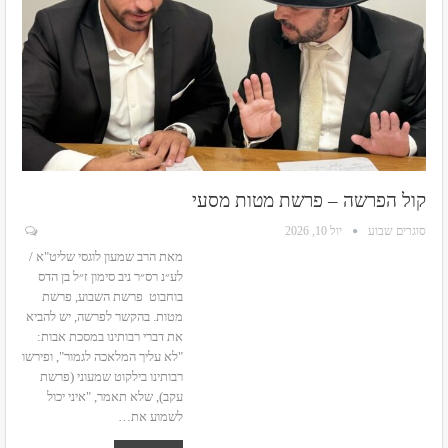
קול הפרשה – פרשת מטות מסעי
סוגרים שבוע
יול 10, 2026
מאת הרב שמעון לוגסי שליט"א /
לע״נ רס״ר ניב סימון ז״ל בן הדס
בוחבוט
פרשת השבוע, פרשת
מטות. בהקשר לפרשה, יש להביא
את דברי רבותינו במסכת אבות:
"לא עליך המלאכה לגמור", ופירשו
רבותינו בילקוט שמעוני (פרשת
עקב), שלא תאמר, "איני יכול
לשמוע את
…