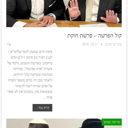
קול הפרשה – פרשת חוקת
סוגרים שבוע
יונ 19, 2026
מאת הרב שמעון לוגסי שליט"א /
לע״נ רס״ר ניב סימון ז״ל בן הדס
בוחבוט
בפרשת השבוע, נלמד על
מצוות "פרה אדומה", שהיתה
נשחטת ונשרפת בהר הזיתים,
ולאחר מכן היו מזים מאפר הפרה
על אדם שהיה רוצה להטהר
מטומאת מת.
בזמנינו אין לנו אפר
פרה
…
קרא עוד...
פרשת שבוע