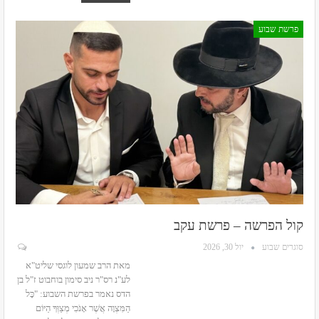
פרשת שבוע
קול הפרשה – פרשת עקב
סוגרים שבוע
יול 30, 2026
מאת הרב שמעון לוגסי שליט"א
לע"נ רס"ר ניב סימון בוחבוט ז"ל בן
הדס
נאמר בפרשת השבוע: "כָּל
הַמִּצְוָה אֲשֶׁר אָנֹכִי מְצַוְּךָ הַיּוֹם