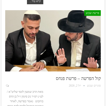
קרא עוד...
פרשת שבוע
קול הפרשה – פרשת פנחס
סוגרים שבוע
יול 2, 2026
מאת הרב שמעון לוגסי שליט"א /
לע״נ רס״ר ניב סימון ז״ל בן הדס
בוחבוט
נאמר בפרשה, לאחר
שחטאו ישראל ולקחו להם נשים