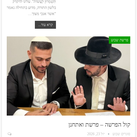
תִּשְׁמְרוּן לַעֲשׂוֹת".
עלינו לדקדק
בלשון התורה, מדוע בתחילה נאמר
"אשר אנכי מצוך
…
קרא עוד...
פרשת שבוע
קול הפרשה – פרשת ואתחנן
סוגרים שבוע
יול 23, 2026