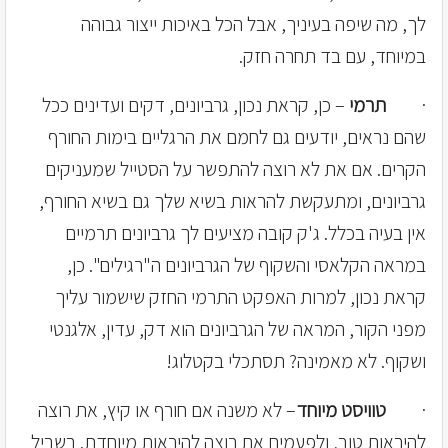
לך, מה שיפה בעיניך, אבל הכל באיכות ייצור גבוהה
במיוחד, עם בד תחרה חזק.
·
תרמי
– כן, קראת נכון, גרביונים, דקים ועדינים ככל
שהם נראים, יודעים גם לחמם את הרגליים בימות החורף
הקרים. אם את לא רוצה להתפשר על הסטייל שמעניקים
גרביונים, ומתעקשת להראות בשיא שלך גם בשיא החורף,
אין בעיה בכלל. ג'ק קובה מציעים לך גרביונים תרמיים
במראה הקלאסי והשקוף של הגרביונים ה"רגילים". כן,
קראת נכון, למרות האפקט התרמי החזק שישמור עליך
מפני הקור, המראה של הגרביונים הוא דק, עדין, אלגנטי
ושקוף. לא מאמינה? תסתכלי בקטלוג!
·
טוויסט מיוחד
– לא משנה אם חורף או קיץ, את רוצה
להיראות טוב, ולפעמים את רוצה להיראות מיוחדת. בשביל