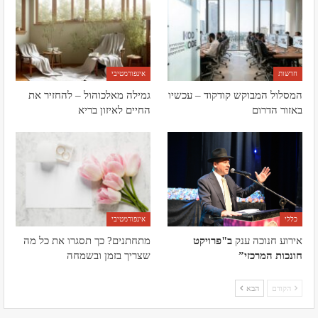
חדשות
אינפורמטיבי
המסלול המבוקש קודקוד – עכשיו
גמילה מאלכוהול – להחזיר את
באזור הדרום
החיים לאיזון בריא
כללי
אינפורמטיבי
אירוע חנוכה ענק
ב"פרויקט
מתחתנים? כך תסגרו את כל מה
חונכות המרכזי”
שצריך בזמן ובשמחה
הקודם
הבא