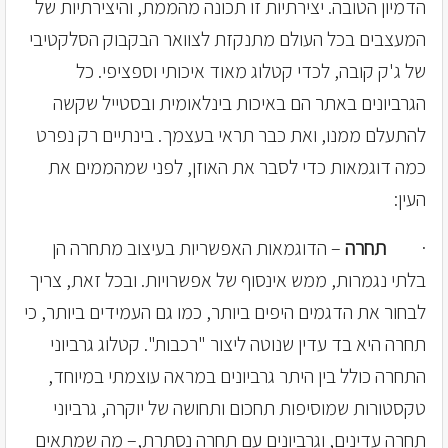
הדמיון הטובה. יצירתיות זו תכונה מהממת, והיצירתיות של
המעצבים בכל העולם מתנקזת לצוואר הבקבוק הסלקטיבי
של ג'ק קובה, לכדי קטלוג מאוד איכותי וספציפי. כל
הגרביונים באתר הם באיכות בינלאומית ובסטייל שקשה
להתעלם ממנו, ואת כבר תראי בעצמך. בינתיים רק נפרט
כמה דוגמאות כדי לסבר את האוזן, לפני שמהממים את
העין:
·
תחרה
– הדוגמאות האפשריות בעיצוב מתחרה הן
בלתי נגמרות, ממש אינסוף של אפשרויות. ובכל זאת, צריך
לבחור את הדגמים היפים ביותר, כמו גם העמידים ביותר, כי
תחרה היא בד עדין שנוטה ליצור "רכבות". קטלוג גרביוני
התחרה כולל בין היתר גרביונים במראה עוצמתי במיוחד,
טקסטורות שמוסיפות תחכום ותחושה של יוקרה, גרביוני
תחרה עדינים, וגרביונים עם תחרה נסתרת,– מה שמתאים