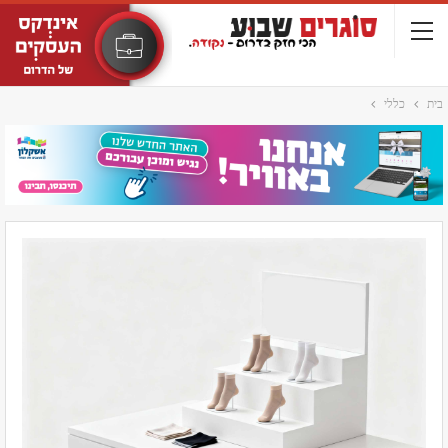
בית
כללי