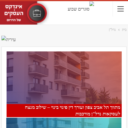
בית
נדל"ן
מתווך תל אביב צפון ועורך דין פינוי בינוי – שילוב מנצח
לעסקאות נדל"ן מורכבות