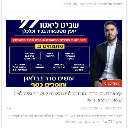
לפתור את הבעיה בעצמכם. עם זאת, חשוב
…
אינפורמטיבי
קיפאון בשוק הדיור! מה הקבלנים הולכים לעשות? ואינפלציה
ששוברת שיא חדש!
סוגרים שבוע
פבר 19, 2023
שוק הדיור נמצא במצב שלא נראה בשנים האחרונות
מלאי הדירות החדשות מקבלנים
עלה ל-53 אלף דירות הנתון הגבוה בשלוש
…