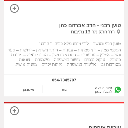
טוען רבני - הרב אברהם כהן
רח' התקומה 13 נתיבות
טוען רבני ומגשר – ליווי וייצוג מלא בביה"ד הרבני
הסכמי ממון – דיני ממונות – עגונות – היתר נישואין – ירושות – סעד
זמני – אימוץ – ערעורים – הסכמי גירושין – הסדרי ראיה – מורדת
כתובה – עיקול נכסים – גישור במשפחה – משמורת – צוואות –
מסורבות גט – אלימות במשפחה – מזונות ילדים – מזונות אישה.
054-7345707
שלח הודעה
אתר
פייסבוק
לבעל העסק
עיריית אופקים