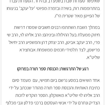
שאיפשר סעודות שבת בשפע רב ובהידור. הסעודות עברו
בהתרוממות רוח, בשירה ובזמרה מפיוטי 'יגל יעקב' בניצוחו
של הפייטן מאיר שטרית הי"ו.
במהלך השבת השתתפו רבנים חשובים שמסרו דרשות
חיזוק ממעלת בעל ההילולה וביניהם: הרב אליהו לוי, הרב שי
פרי, הרב יעקב אביטן, הרב יצחק דהן והמשפיע הרב יחיאל
פרישמן, לצד תלמידי חכמים ממשפחת אבוחצירא
שליט"א.
רגע של התרגשות: הכנסת ספר תורה במרוקו
אחד השיאים במסע נרשם ביום חמישי, עם מעמד סיום
כתיבת האותיות והכנסת ספר תורה מהודר שנכתב על ידי
הרב אליהו לוי שליט"א מאשקלון. הספר הוקדש לזכות
הצדיק ונתרם על ידי אנשי העסקים ברכני פדלון וגבי מכלוף