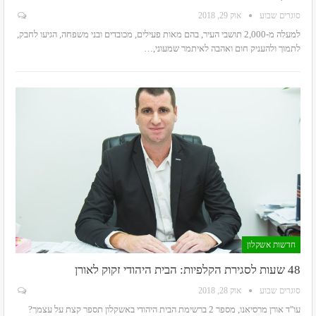
סוגרים שבוע
אוק 29, 2018
למעלה מ-2,000 תושבי העיר, בהם מאות פעילים, מכובדים ובני משפחה, הגיעו לחבק,
לתמוך ולהעניק חום ואהבה לאיתמר שמעוני,…
חדשות אשקלון
48 שעות לסגירת הקלפיות: הבית היהודי זקוק לאורן
סוגרים שבוע
אוק 28, 2018
עו"ד אורן מרסיאנו, מספר 2 ברשימת הבית היהודי באשקלון תספר קצת על עצמך?