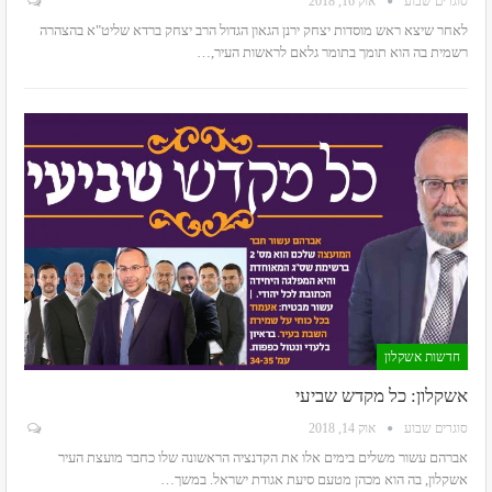
סוגרים שבוע
אוק 16, 2018
לאחר שיצא ראש מוסדות יצחק ירנן הגאון הגדול הרב יצחק ברדא שליט"א בהצהרה
רשמית בה הוא תומך בתומר גלאם לראשות העיר,…
חדשות אשקלון
אשקלון: כל מקדש שביעי
סוגרים שבוע
אוק 14, 2018
אברהם עשור משלים בימים אלו את הקדנציה הראשונה שלו כחבר מועצת העיר
אשקלון, בה הוא מכהן מטעם סיעת אגודת ישראל. במשך…