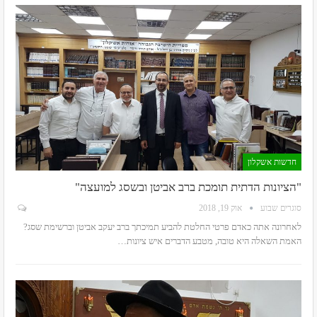
חדשות אשקלון
"הציונות הדתית תומכת ברב אביטן ובשסג למועצה"
סוגרים שבוע
אוק 19, 2018
לאחרונה אתה כאדם פרטי החלטת להביע תמיכתך ברב יעקב אביטן וברשימת שסג?
האמת השאלה היא טובה, מטבע הדברים איש ציונות…