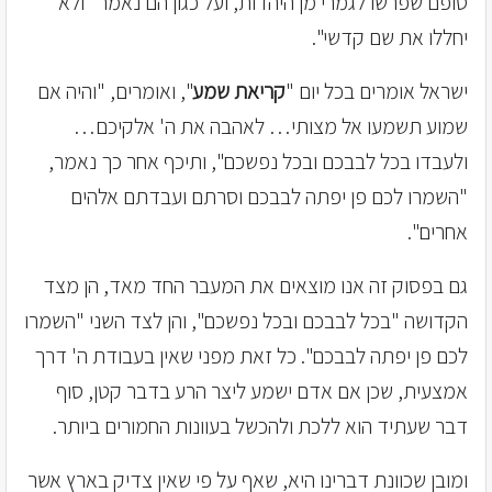
סופם שפרשו לגמרי מן היהדות, ועל כגון הם נאמר "ולא
יחללו את שם קדשי".
ישראל אומרים בכל יום "
קריאת שמע
", ואומרים, "והיה אם
שמוע תשמעו אל מצותי… לאהבה את ה' אלקיכם…
ולעבדו בכל לבבכם ובכל נפשכם", ותיכף אחר כך נאמר,
"השמרו לכם פן יפתה לבבכם וסרתם ועבדתם אלהים
אחרים".
גם בפסוק זה אנו מוצאים את המעבר החד מאד, הן מצד
הקדושה "בכל לבבכם ובכל נפשכם", והן לצד השני "השמרו
לכם פן יפתה לבבכם". כל זאת מפני שאין בעבודת ה' דרך
אמצעית, שכן אם אדם ישמע ליצר הרע בדבר קטן, סוף
דבר שעתיד הוא ללכת ולהכשל בעוונות החמורים ביותר.
ומובן שכוונת דברינו היא, שאף על פי שאין צדיק בארץ אשר