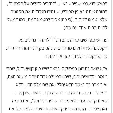
הפשט הוא כמו שפירש רש"י, "להזהיר גדולים על הקטנים",
התורה צותה באופן מפורש, שיזהירו הגדולים את הקטנים
שלא יטמאו למתים. (כי כהן אסור להטמא למת, כמו למשל
להיות בבית אחד עם מת).
עוד יש מפרשים מה שכתב רש"י "להזהיר גדולים על
הקטנים", שהגדולים מוזהרים שינהגו בקדושה וטהרה יתירה,
כדי שהקטנים ילמדו מהם איך לנהוג.
אלא שאם נתבונן בפסוקים, נראה שיש כאן קושי גדול, שהרי
נאמר "קדושים יהיו", שיהיו במעלה גדולה יותר משאר העם,
ואיך אחר כך נאמר "ולא יחללו את שם אלקיהם", הלא
"חילול" הוא המדרגה הכי רחוקה מן הקדושה, שכן אדם
שאינו קדוש, עדיין לא מוכרח שיהיה "מחולל", ואם כן מה
זאת שצותה התורה שיהיו קדושים, והוסיפה שלא יחללו את