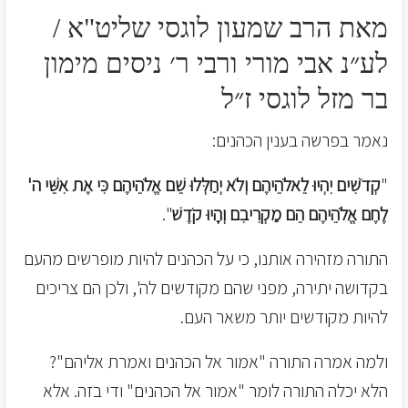
מאת הרב שמעון לוגסי שליט"א /
לע״נ אבי מורי ורבי ר׳ ניסים מימון
בר מזל לוגסי ז״ל
נאמר בפרשה בענין הכהנים:
"
קְדֹשִׁים יִהְיוּ לֵאלֹהֵיהֶם וְלֹא יְחַלְּלוּ שֵׁם אֱלֹהֵיהֶם כִּי אֶת אִשֵּׁי ה'
לֶחֶם אֱלֹהֵיהֶם הֵם מַקְרִיבִם וְהָיוּ קֹדֶשׁ
".
התורה מזהירה אותנו, כי על הכהנים להיות מופרשים מהעם
בקדושה יתירה, מפני שהם מקודשים לה', ולכן הם צריכים
להיות מקודשים יותר משאר העם.
ולמה אמרה התורה "אמור אל הכהנים ואמרת אליהם"?
הלא יכלה התורה לומר "אמור אל הכהנים" ודי בזה. אלא