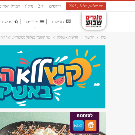
יום שלישי, יולי 15, 2025
דרושים
יד 2
נדל"ן
המייל האדום
חדשות
מדורים
פרשת ש
בית
חדשות
חדשות אשקלון
שר האוצר בצלאל סמוטריץ': "אחדות 