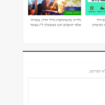
חדשות אשקלון
ם דרך
גלריה: בהשתתפות גדולי הדור, עשרות
הביטחון
אלפי תושבים חגגו באשקלון ל"ג בעומר
א תפורסם.