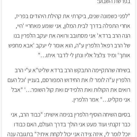
בפרשת השבוע:
"לפני כשמונה שנים, ביקרתי את קהילת היהודים בפריז,
אחרי התפלה בדרך לבית המלון, אני שומע מאחריי 'היי,
הנה הרב ברדא' אני מסתובב ורואה את יעקב הלפרין בנו
של הרב רפאל הלפרין ע"ה, הוא אומר לי יעקב 'אבא מחפש
אותך' ומיד צלצל אליו ונתן לי לדבר איתו…"
בשיחה שהתקיימה התבקש הרב ברדא שליט"א ע"י הרב
הלפרין ע"ה לומר לו את החידוש המפורסם, בעניין 'וכל העם
רואים את הקולות ואת הלפידים ואת קול השופר…' "אבל
אני מקליט…" אמר הלפרין.
בסיום השיחה הוסיף הלפרין בנימה אישית: "כבוד הרב, אני
כבר זקנתי ועוד מעט אני הולך בדרך העולם, האם כבודו
יוכל לומר לי, איזה צידה אני יכול לקחת איתי?" בתגובה ענה