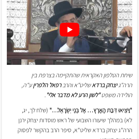
שיחת הטלפון האקראית שהתקיימה בצרפת בין
הרה"ג
יצחק ברדא
שליט"א והרב
רפאל הלפרין
ע"ה,
הולידה משפט
"לשון הרע לא מדבר אלי"
.
"וַיֹּצִיאוּ דִּבַּת הָאָרֶץ… אֶל בְּנֵי יִשְׂרָאֵל…"
(שלח לך, יג,
לא) במהלך שיעורו השבועי של ראש מוסדות יצחק ירנן
הרה"ג יצחק ברדא שליט"א, סיפר הרב בהקשר לפסוק